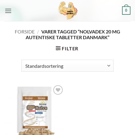
Fortsæt
0
til
indhold
FORSIDE
/
VARER TAGGED “NOLVADEX 20 MG
AUTENTISKE TABLETTER DANMARK”
FILTER
Add to
wishlist