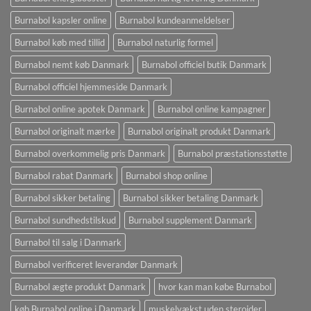
Burnabol kapsler online
Burnabol kundeanmeldelser
Burnabol køb med tillid
Burnabol naturlig formel
Burnabol nemt køb Danmark
Burnabol officiel butik Danmark
Burnabol officiel hjemmeside Danmark
Burnabol online apotek Danmark
Burnabol online kampagner
Burnabol originalt mærke
Burnabol originalt produkt Danmark
Burnabol overkommelig pris Danmark
Burnabol præstationsstøtte
Burnabol rabat Danmark
Burnabol shop online
Burnabol sikker betaling
Burnabol sikker betaling Danmark
Burnabol sundhedstilskud
Burnabol supplement Danmark
Burnabol til salg i Danmark
Burnabol verificeret leverandør Danmark
Burnabol ægte produkt Danmark
hvor kan man købe Burnabol
køb Burnabol online i Danmark
muskelvækst uden steroider