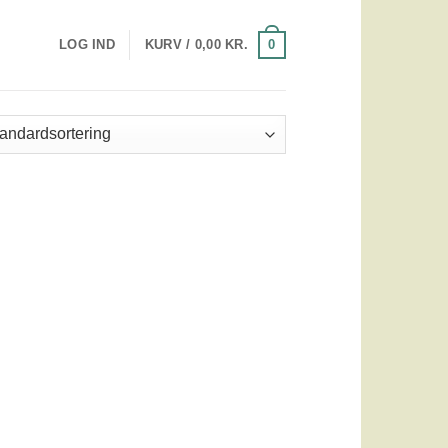
0
LOG IND
KURV /
0,00
KR.