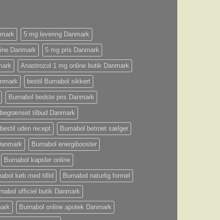
nmark
5 mg levering Danmark
line Danmark
5 mg pris Danmark
mark
Anastrozol 1 mg online butik Danmark
anmark
bestil Burnabol sikkert
Burnabol bedste pris Danmark
 begrænset tilbud Danmark
bestil uden recept
Burnabol betroet sælger
 Danmark
Burnabol energibooster
Burnabol kapsler online
abol køb med tillid
Burnabol naturlig formel
nabol officiel butik Danmark
mark
Burnabol online apotek Danmark