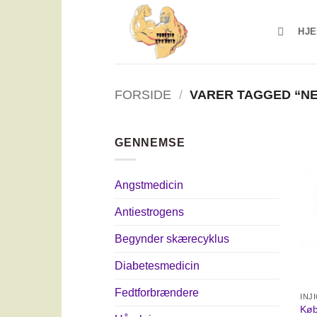
Fortsæt
til
HJ
indhold
FORSIDE
/
VARER TAGGED “NE
GENNEMSE
Angstmedicin
Antiestrogens
Begynder skærecyklus
Diabetesmedicin
Fedtforbrændere
INJ
Køb