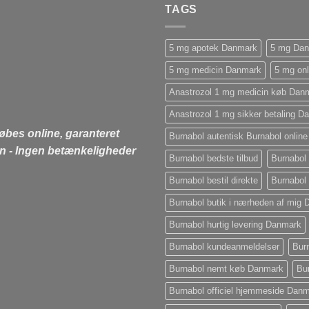
TAGS
5 mg apotek Danmark
5 mg Da
5 mg medicin Danmark
5 mg on
Anastrozol 1 mg medicin køb Dan
Anastrozol 1 mg sikker betaling D
købes online, garanteret
Burnabol autentisk Burnabol online
on - Ingen betænkeligheder
Burnabol bedste tilbud
Burnabol
Burnabol bestil direkte
Burnabol 
Burnabol butik i nærheden af ​​mig
Burnabol hurtig levering Danmark
Burnabol kundeanmeldelser
Burn
Burnabol nemt køb Danmark
Bur
Burnabol officiel hjemmeside Dan