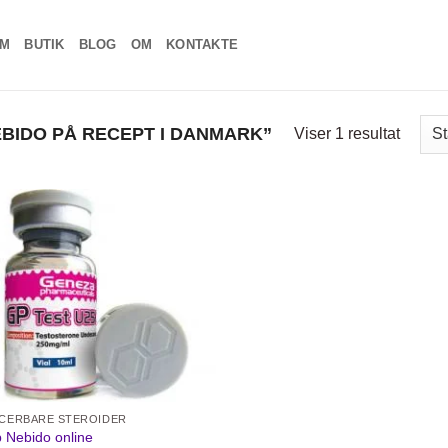
EM
BUTIK
BLOG
OM
KONTAKTE
BIDO PÅ RECEPT I DANMARK”
Viser 1 resultat
Add to
wishlist
ICERBARE STEROIDER
 Nebido online