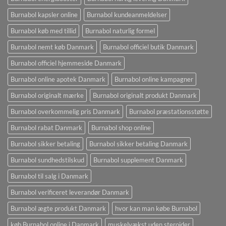
Burnabol kapsler online
Burnabol kundeanmeldelser
Burnabol køb med tillid
Burnabol naturlig formel
Burnabol nemt køb Danmark
Burnabol officiel butik Danmark
Burnabol officiel hjemmeside Danmark
Burnabol online apotek Danmark
Burnabol online kampagner
Burnabol originalt mærke
Burnabol originalt produkt Danmark
Burnabol overkommelig pris Danmark
Burnabol præstationsstøtte
Burnabol rabat Danmark
Burnabol shop online
Burnabol sikker betaling
Burnabol sikker betaling Danmark
Burnabol sundhedstilskud
Burnabol supplement Danmark
Burnabol til salg i Danmark
Burnabol verificeret leverandør Danmark
Burnabol ægte produkt Danmark
hvor kan man købe Burnabol
køb Burnabol online i Danmark
muskelvækst uden steroider