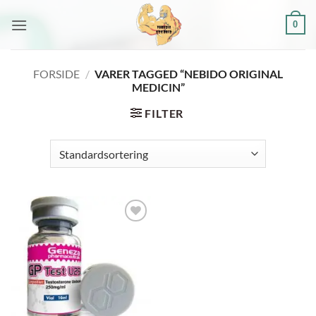
Fortsæt
0
til
indhold
FORSIDE
/
VARER TAGGED “NEBIDO ORIGINAL
MEDICIN”
FILTER
Add to
wishlist