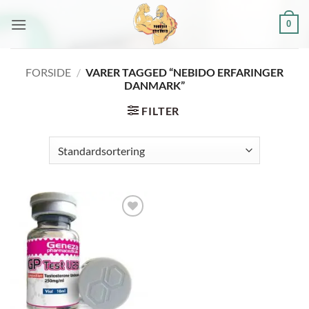
Fortsæt
0
til
indhold
FORSIDE
/
VARER TAGGED “NEBIDO ERFARINGER
DANMARK”
FILTER
Add to
wishlist