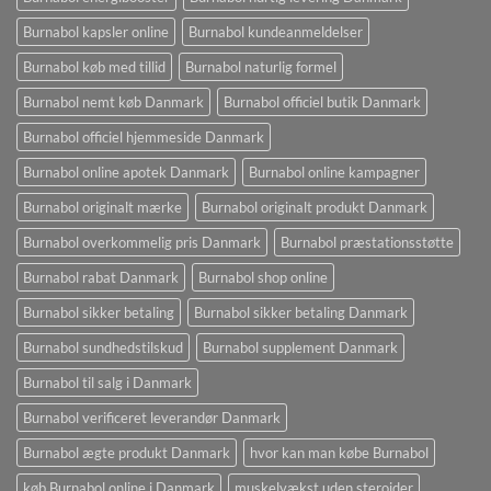
Burnabol kapsler online
Burnabol kundeanmeldelser
Burnabol køb med tillid
Burnabol naturlig formel
Burnabol nemt køb Danmark
Burnabol officiel butik Danmark
Burnabol officiel hjemmeside Danmark
Burnabol online apotek Danmark
Burnabol online kampagner
Burnabol originalt mærke
Burnabol originalt produkt Danmark
Burnabol overkommelig pris Danmark
Burnabol præstationsstøtte
Burnabol rabat Danmark
Burnabol shop online
Burnabol sikker betaling
Burnabol sikker betaling Danmark
Burnabol sundhedstilskud
Burnabol supplement Danmark
Burnabol til salg i Danmark
Burnabol verificeret leverandør Danmark
Burnabol ægte produkt Danmark
hvor kan man købe Burnabol
køb Burnabol online i Danmark
muskelvækst uden steroider