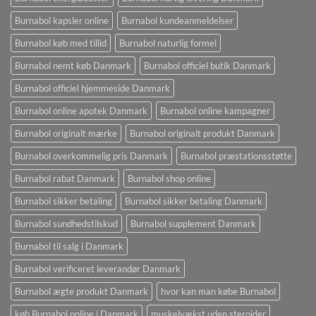
Burnabol kapsler online
Burnabol kundeanmeldelser
Burnabol køb med tillid
Burnabol naturlig formel
Burnabol nemt køb Danmark
Burnabol officiel butik Danmark
Burnabol officiel hjemmeside Danmark
Burnabol online apotek Danmark
Burnabol online kampagner
Burnabol originalt mærke
Burnabol originalt produkt Danmark
Burnabol overkommelig pris Danmark
Burnabol præstationsstøtte
Burnabol rabat Danmark
Burnabol shop online
Burnabol sikker betaling
Burnabol sikker betaling Danmark
Burnabol sundhedstilskud
Burnabol supplement Danmark
Burnabol til salg i Danmark
Burnabol verificeret leverandør Danmark
Burnabol ægte produkt Danmark
hvor kan man købe Burnabol
køb Burnabol online i Danmark
muskelvækst uden steroider