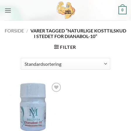
Fortsæt
0
til
indhold
FORSIDE
/
VARER TAGGED “NATURLIGE KOSTTILSKUD
I STEDET FOR DIANABOL-10”
FILTER
Add to
wishlist