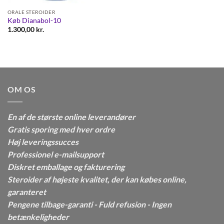
ORALE STEROIDER
Køb Dianabol-10
1.300,00
kr.
OM OS
En af de største online leverandører
Gratis sporing med hver ordre
Høj leveringssucces
Professionel e-mailsupport
Diskret emballage og fakturering
Steroider af højeste kvalitet, der kan købes online,
garanteret
Pengene tilbage-garanti - Fuld refusion - Ingen
betænkeligheder