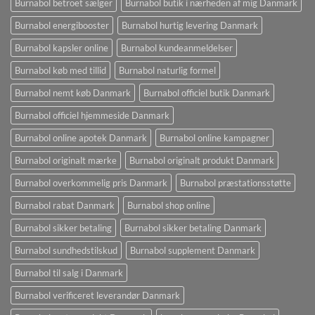
Burnabol betroet sælger
Burnabol butik i nærheden af ​​mig Danmark
Burnabol energibooster
Burnabol hurtig levering Danmark
Burnabol kapsler online
Burnabol kundeanmeldelser
Burnabol køb med tillid
Burnabol naturlig formel
Burnabol nemt køb Danmark
Burnabol officiel butik Danmark
Burnabol officiel hjemmeside Danmark
Burnabol online apotek Danmark
Burnabol online kampagner
Burnabol originalt mærke
Burnabol originalt produkt Danmark
Burnabol overkommelig pris Danmark
Burnabol præstationsstøtte
Burnabol rabat Danmark
Burnabol shop online
Burnabol sikker betaling
Burnabol sikker betaling Danmark
Burnabol sundhedstilskud
Burnabol supplement Danmark
Burnabol til salg i Danmark
Burnabol verificeret leverandør Danmark