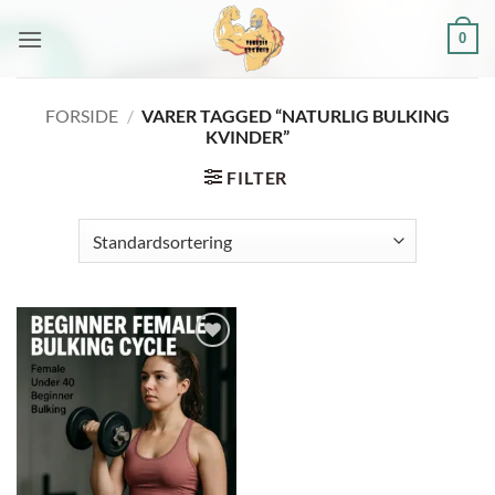
Fortsæt
0
til
indhold
FORSIDE
/
VARER TAGGED “NATURLIG BULKING
KVINDER”
FILTER
Add to
wishlist