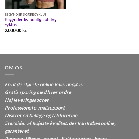
BEGYNDER SKÆRECYKLUS
Begynder kvindelig bulking
cyklus
2.000,00
kr.
OM OS
En af de største online leverandører
Gratis sporing med hver ordre
Høj leveringssucces
Professionel e-mailsupport
Diskret emballage og fakturering
Steroider af højeste kvalitet, der kan købes online,
garanteret
Pengene tilbage-garanti - Fuld refusion - Ingen