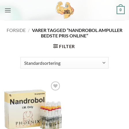
Fortsæt
0
til
indhold
FORSIDE
/
VARER TAGGED “NANDROBOL AMPULLER
BEDSTE PRIS ONLINE”
FILTER
Add to
wishlist