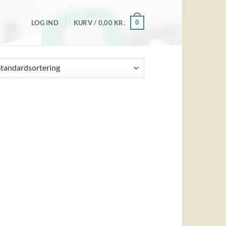
0
LOG IND
KURV /
0,00
KR.