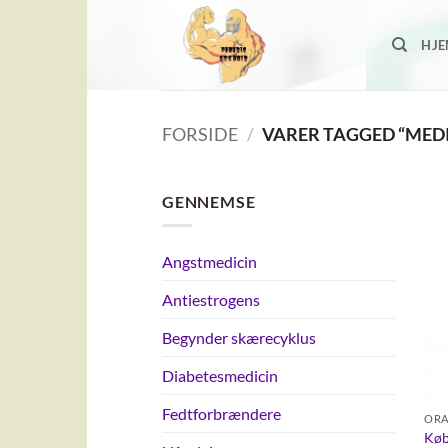
Fortsæt
til
HJ
indhold
FORSIDE
/
VARER TAGGED “MED
GENNEMSE
Angstmedicin
Antiestrogens
Begynder skærecyklus
Diabetesmedicin
Fedtforbrændere
ORA
Køb