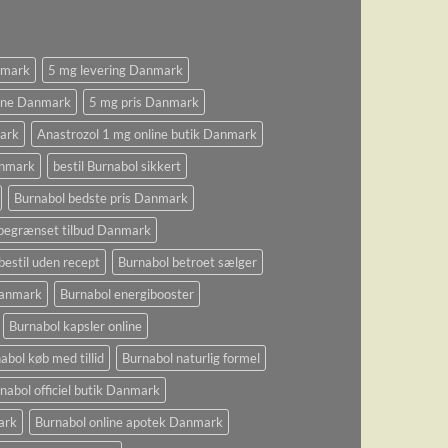
nmark
5 mg levering Danmark
ine Danmark
5 mg pris Danmark
ark
Anastrozol 1 mg online butik Danmark
anmark
bestil Burnabol sikkert
Burnabol bedste pris Danmark
begrænset tilbud Danmark
bestil uden recept
Burnabol betroet sælger
 Danmark
Burnabol energibooster
Burnabol kapsler online
abol køb med tillid
Burnabol naturlig formel
nabol officiel butik Danmark
ark
Burnabol online apotek Danmark