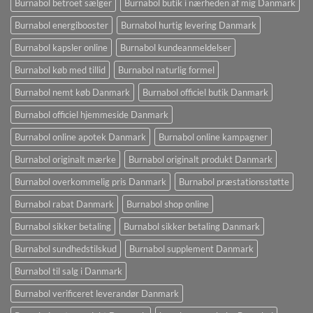
Burnabol betroet sælger
Burnabol butik i nærheden af ​​mig Danmark
Burnabol energibooster
Burnabol hurtig levering Danmark
Burnabol kapsler online
Burnabol kundeanmeldelser
Burnabol køb med tillid
Burnabol naturlig formel
Burnabol nemt køb Danmark
Burnabol officiel butik Danmark
Burnabol officiel hjemmeside Danmark
Burnabol online apotek Danmark
Burnabol online kampagner
Burnabol originalt mærke
Burnabol originalt produkt Danmark
Burnabol overkommelig pris Danmark
Burnabol præstationsstøtte
Burnabol rabat Danmark
Burnabol shop online
Burnabol sikker betaling
Burnabol sikker betaling Danmark
Burnabol sundhedstilskud
Burnabol supplement Danmark
Burnabol til salg i Danmark
Burnabol verificeret leverandør Danmark