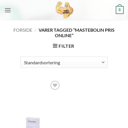
Fortsæt
0
til
indhold
FORSIDE
/
VARER TAGGED “MASTEBOLIN PRIS
ONLINE”
FILTER
Add to
wishlist