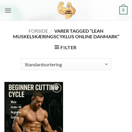
Fortsæt
0
til
indhold
FORSIDE
/
VARER TAGGED “LEAN
MUSKELSKÆRINGSCYKLUS ONLINE DANMARK”
FILTER
Add to
wishlist