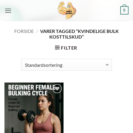
Fortsæt
0
til
indhold
FORSIDE
/
VARER TAGGED “KVINDELIGE BULK
KOSTTILSKUD”
FILTER
Add to
wishlist