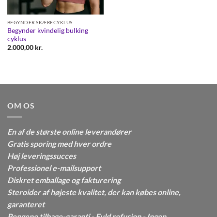
BEGYNDER SKÆRECYKLUS
Begynder kvindelig bulking
cyklus
2.000,00
kr.
OM OS
En af de største online leverandører
Gratis sporing med hver ordre
Høj leveringssucces
Professionel e-mailsupport
Diskret emballage og fakturering
Steroider af højeste kvalitet, der kan købes online,
garanteret
Pengene tilbage-garanti - Fuld refusion - Ingen