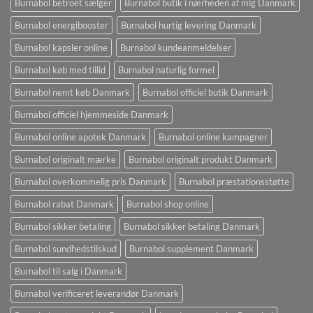
Burnabol betroet sælger
Burnabol butik i nærheden af ​​mig Danmark
Burnabol energibooster
Burnabol hurtig levering Danmark
Burnabol kapsler online
Burnabol kundeanmeldelser
Burnabol køb med tillid
Burnabol naturlig formel
Burnabol nemt køb Danmark
Burnabol officiel butik Danmark
Burnabol officiel hjemmeside Danmark
Burnabol online apotek Danmark
Burnabol online kampagner
Burnabol originalt mærke
Burnabol originalt produkt Danmark
Burnabol overkommelig pris Danmark
Burnabol præstationsstøtte
Burnabol rabat Danmark
Burnabol shop online
Burnabol sikker betaling
Burnabol sikker betaling Danmark
Burnabol sundhedstilskud
Burnabol supplement Danmark
Burnabol til salg i Danmark
Burnabol verificeret leverandør Danmark