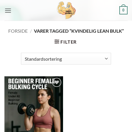
Fortsæt
0
til
indhold
FORSIDE
/
VARER TAGGED “KVINDELIG LEAN BULK”
FILTER
Add to
wishlist