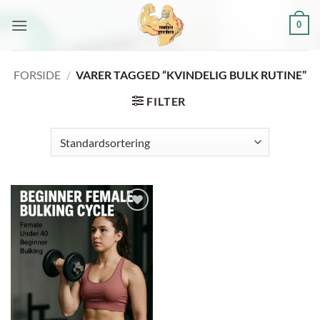
Fortsæt
0
til
indhold
FORSIDE
/
VARER TAGGED “KVINDELIG BULK RUTINE”
FILTER
Add to
wishlist