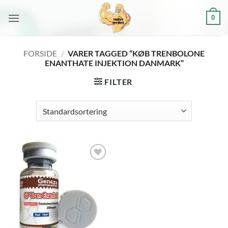
Fortsæt
0
til
indhold
FORSIDE
/
VARER TAGGED “KØB TRENBOLONE
ENANTHATE INJEKTION DANMARK”
FILTER
Add to
wishlist