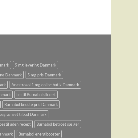
nmark
5 mg levering Danmark
ine Danmark
5 mg pris Danmark
ark
Anastrozol 1 mg online butik Danmark
anmark
bestil Burnabol sikkert
Burnabol bedste pris Danmark
begrænset tilbud Danmark
bestil uden recept
Burnabol betroet sælger
 Danmark
Burnabol energibooster