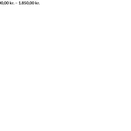
Prisinterval:
00,00
kr.
–
1.850,00
kr.
1.600,00 kr.
til
1.850,00 kr.