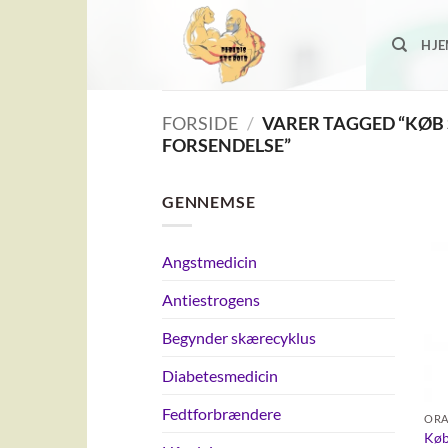
Fortsæt
til
HJ
indhold
FORSIDE
/
VARER TAGGED “KØB 
FORSENDELSE”
GENNEMSE
Angstmedicin
Antiestrogens
Begynder skærecyklus
Diabetesmedicin
Fedtforbrændere
ORA
Køb