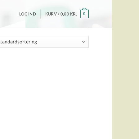
0
LOG IND
KURV /
0,00
KR.