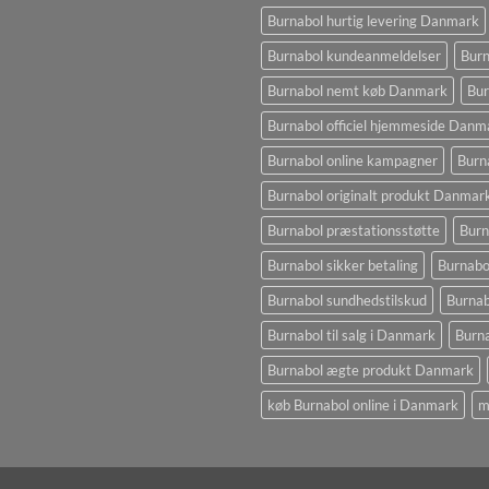
Burnabol hurtig levering Danmark
Burnabol kundeanmeldelser
Burn
Burnabol nemt køb Danmark
Bur
Burnabol officiel hjemmeside Danm
Burnabol online kampagner
Burn
Burnabol originalt produkt Danmar
Burnabol præstationsstøtte
Burn
Burnabol sikker betaling
Burnabo
Burnabol sundhedstilskud
Burna
Burnabol til salg i Danmark
Burna
Burnabol ægte produkt Danmark
køb Burnabol online i Danmark
m