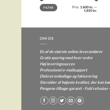
Mindste
Højeste
Pris:
1.600 kr.
—
FILTER
pris
pris
1.850 kr.
OM OS
En af de største online leverandører
Gratis sporing med hver ordre
Høj leveringssucces
Professionel e-mailsupport
Diskret emballage og fakturering
Steroider af højeste kvalitet, der kan kø
Pengene tilbage-garanti - Fuld refusion