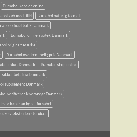
Burnabol kapsler online
abol køb med tillid
Burnabol naturlig formel
nabol officiel butik Danmark
ark
Burnabol online apotek Danmark
abol originalt mærke
k
Burnabol overkommelig pris Danmark
abol rabat Danmark
Burnabol shop online
l sikker betaling Danmark
bol supplement Danmark
bol verificeret leverandør Danmark
hvor kan man købe Burnabol
uskelvækst uden steroider