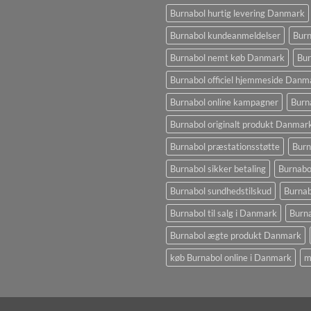
Burnabol hurtig levering Danmark
Burnabol kundeanmeldelser
Burn
Burnabol nemt køb Danmark
Bur
Burnabol officiel hjemmeside Danm
Burnabol online kampagner
Burn
Burnabol originalt produkt Danmar
Burnabol præstationsstøtte
Burn
Burnabol sikker betaling
Burnabo
Burnabol sundhedstilskud
Burna
Burnabol til salg i Danmark
Burna
Burnabol ægte produkt Danmark
køb Burnabol online i Danmark
m