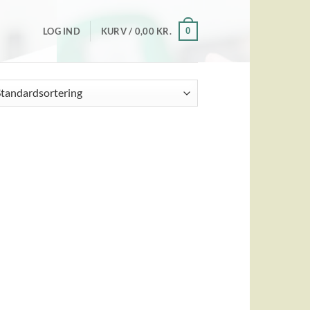
0
LOG IND
KURV /
0,00
KR.