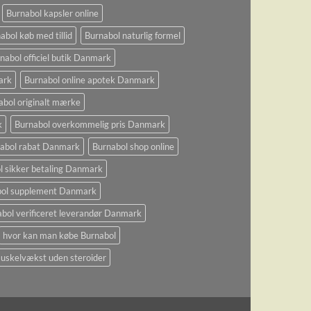
Burnabol kapsler online
abol køb med tillid
Burnabol naturlig formel
nabol officiel butik Danmark
ark
Burnabol online apotek Danmark
abol originalt mærke
k
Burnabol overkommelig pris Danmark
abol rabat Danmark
Burnabol shop online
l sikker betaling Danmark
bol supplement Danmark
bol verificeret leverandør Danmark
hvor kan man købe Burnabol
uskelvækst uden steroider