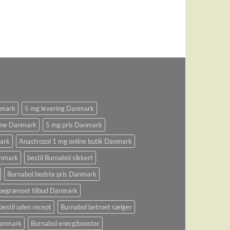
nmark
5 mg levering Danmark
ine Danmark
5 mg pris Danmark
ark
Anastrozol 1 mg online butik Danmark
anmark
bestil Burnabol sikkert
Burnabol bedste pris Danmark
begrænset tilbud Danmark
bestil uden recept
Burnabol betroet sælger
 Danmark
Burnabol energibooster