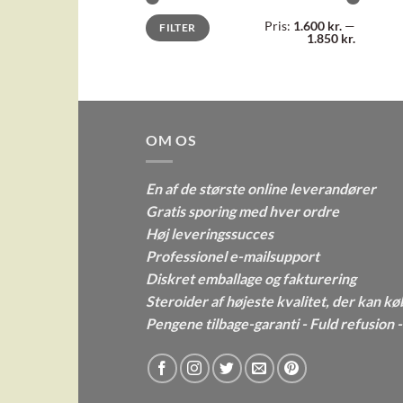
Mindste
Højeste
Pris:
1.600 kr.
—
FILTER
pris
pris
1.850 kr.
OM OS
En af de største online leverandører
Gratis sporing med hver ordre
Høj leveringssucces
Professionel e-mailsupport
Diskret emballage og fakturering
Steroider af højeste kvalitet, der kan kø
Pengene tilbage-garanti - Fuld refusion