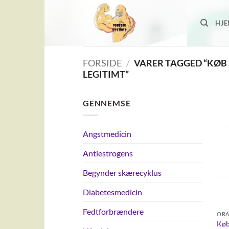
Fortsæt
til
HJ
indhold
FORSIDE
/
VARER TAGGED “KØB
LEGITIMT”
GENNEMSE
Angstmedicin
Antiestrogens
Begynder skærecyklus
Diabetesmedicin
Fedtforbrændere
ORA
Køb