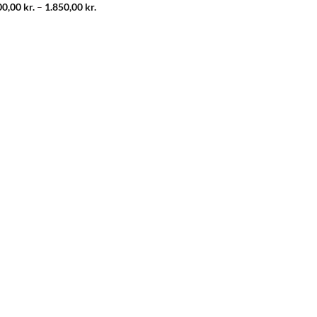
Prisinterval:
00,00
kr.
–
1.850,00
kr.
1.600,00 kr.
til
1.850,00 kr.