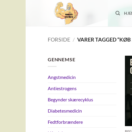
Fortsæt
til
HJ
indhold
FORSIDE
/
VARER TAGGED “KØB
GENNEMSE
Angstmedicin
Antiestrogens
Begynder skærecyklus
Diabetesmedicin
Fedtforbrændere
BEG