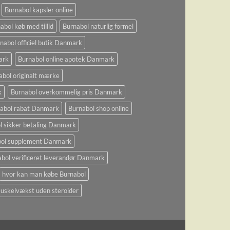
Burnabol kapsler online
abol køb med tillid
Burnabol naturlig formel
nabol officiel butik Danmark
ark
Burnabol online apotek Danmark
abol originalt mærke
k
Burnabol overkommelig pris Danmark
abol rabat Danmark
Burnabol shop online
l sikker betaling Danmark
bol supplement Danmark
bol verificeret leverandør Danmark
hvor kan man købe Burnabol
uskelvækst uden steroider