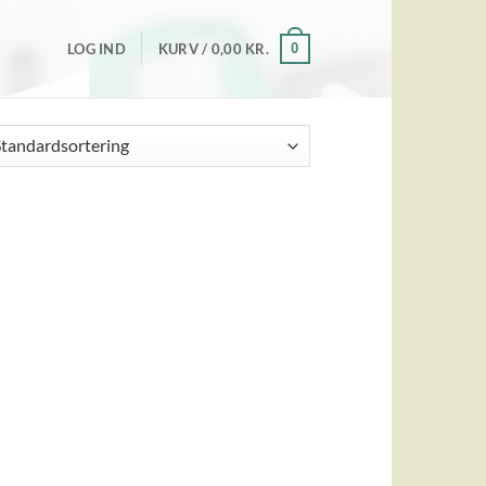
0
LOG IND
KURV /
0,00
KR.