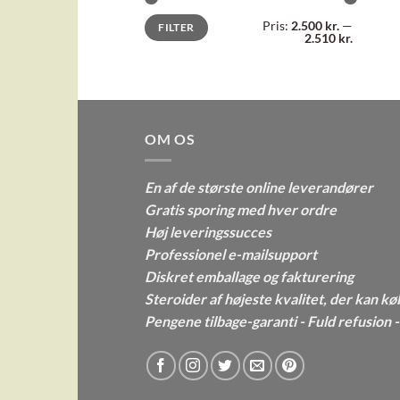
Mindste
Højeste
Pris:
2.500 kr.
—
FILTER
pris
pris
2.510 kr.
OM OS
En af de største online leverandører
Gratis sporing med hver ordre
Høj leveringssucces
Professionel e-mailsupport
Diskret emballage og fakturering
Steroider af højeste kvalitet, der kan kø
Pengene tilbage-garanti - Fuld refusion