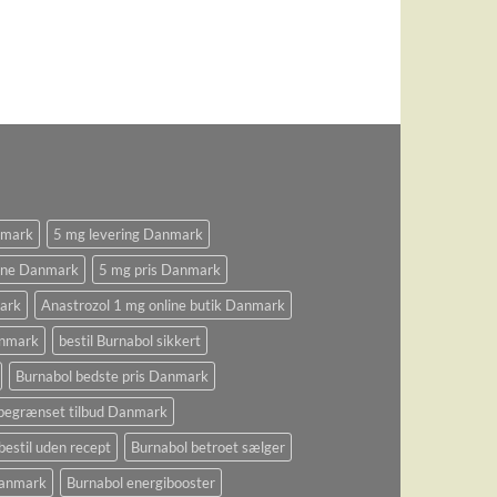
nmark
5 mg levering Danmark
ine Danmark
5 mg pris Danmark
ark
Anastrozol 1 mg online butik Danmark
anmark
bestil Burnabol sikkert
Burnabol bedste pris Danmark
begrænset tilbud Danmark
bestil uden recept
Burnabol betroet sælger
 Danmark
Burnabol energibooster