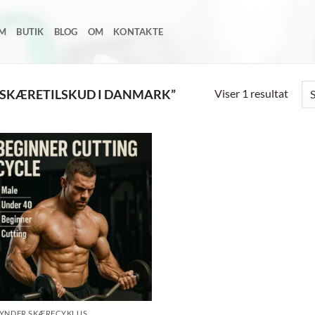
EM
BUTIK
BLOG
OM
KONTAKTE
Viser 1 resultat
 SKÆRETILSKUD I DANMARK”
Add to
wishlist
YNDER SKÆRECYKLUS