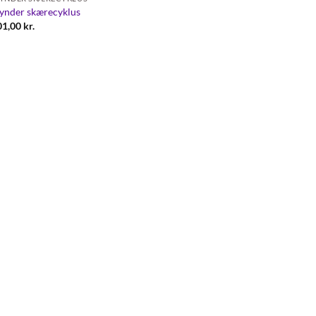
ynder skærecyklus
01,00
kr.