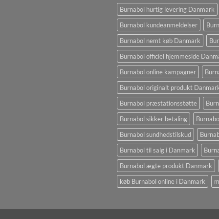
Burnabol hurtig levering Danmark
Burnabol kundeanmeldelser
Burn
Burnabol nemt køb Danmark
Bur
Burnabol officiel hjemmeside Danm
Burnabol online kampagner
Burn
Burnabol originalt produkt Danmar
Burnabol præstationsstøtte
Burn
Burnabol sikker betaling
Burnabo
Burnabol sundhedstilskud
Burna
Burnabol til salg i Danmark
Burna
Burnabol ægte produkt Danmark
køb Burnabol online i Danmark
m