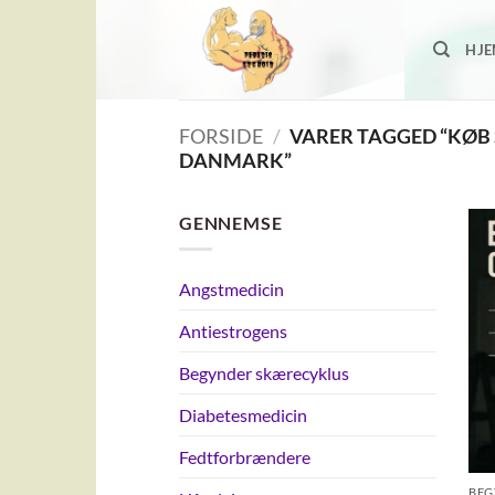
Fortsæt
til
HJ
indhold
FORSIDE
/
VARER TAGGED “KØB
DANMARK”
GENNEMSE
Angstmedicin
Antiestrogens
Begynder skærecyklus
Diabetesmedicin
Fedtforbrændere
BEG