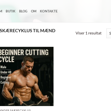
EM
BUTIK
BLOG
OM
KONTAKTE
 SKÆRECYKLUS TIL MÆND
Viser 1 resultat
Add to
wishlist
YNDER SKÆRECYKLUS