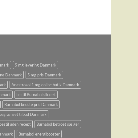
nmark
5 mg levering Danmark
ine Danmark
5 mg pris Danmark
ark
Anastrozol 1 mg online butik Danmark
anmark
bestil Burnabol sikkert
Burnabol bedste pris Danmark
begrænset tilbud Danmark
bestil uden recept
Burnabol betroet sælger
 Danmark
Burnabol energibooster