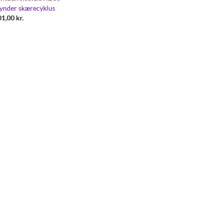
ynder skærecyklus
01,00
kr.