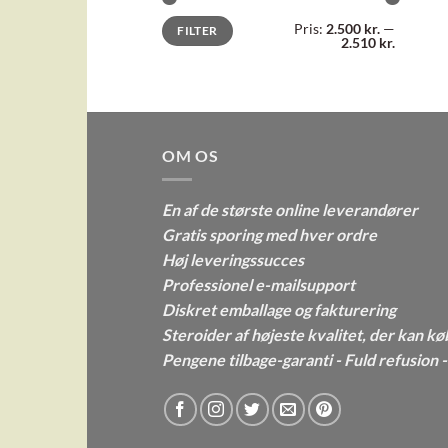
Mindste
Højeste
Pris:
2.500 kr.
—
FILTER
pris
pris
2.510 kr.
OM OS
En af de største online leverandører
Gratis sporing med hver ordre
Høj leveringssucces
Professionel e-mailsupport
Diskret emballage og fakturering
Steroider af højeste kvalitet, der kan kø
Pengene tilbage-garanti - Fuld refusion