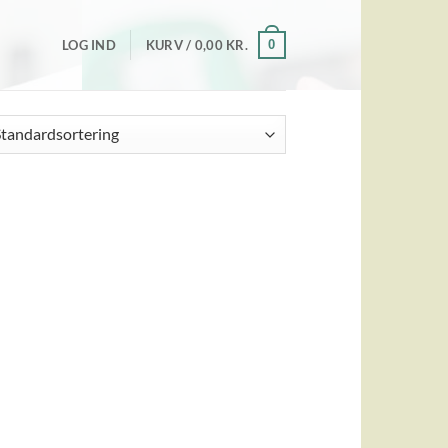
0
LOG IND
KURV /
0,00
KR.