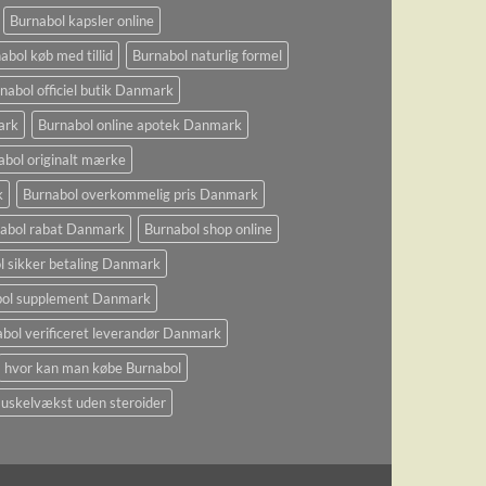
Burnabol kapsler online
abol køb med tillid
Burnabol naturlig formel
nabol officiel butik Danmark
ark
Burnabol online apotek Danmark
abol originalt mærke
k
Burnabol overkommelig pris Danmark
abol rabat Danmark
Burnabol shop online
l sikker betaling Danmark
bol supplement Danmark
bol verificeret leverandør Danmark
hvor kan man købe Burnabol
uskelvækst uden steroider