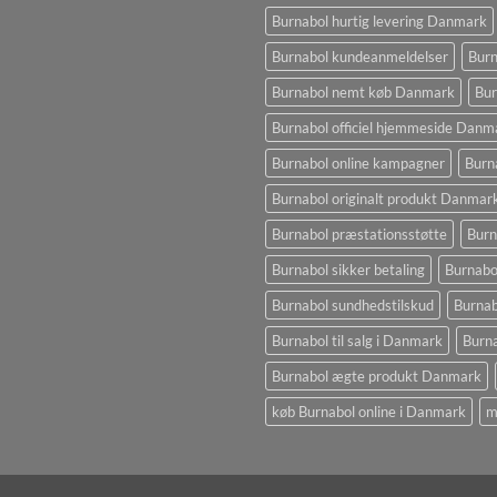
Burnabol hurtig levering Danmark
Burnabol kundeanmeldelser
Burn
Burnabol nemt køb Danmark
Bur
Burnabol officiel hjemmeside Danm
Burnabol online kampagner
Burn
Burnabol originalt produkt Danmar
Burnabol præstationsstøtte
Burn
Burnabol sikker betaling
Burnabo
Burnabol sundhedstilskud
Burna
Burnabol til salg i Danmark
Burna
Burnabol ægte produkt Danmark
køb Burnabol online i Danmark
m