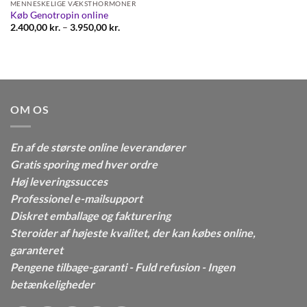
MENNESKELIGE VÆKSTHORMONER
Køb Genotropin online
Prisinterval:
2.400,00
kr.
–
3.950,00
kr.
2.400,00 kr.
til
3.950,00 kr.
OM OS
En af de største online leverandører
Gratis sporing med hver ordre
Høj leveringssucces
Professionel e-mailsupport
Diskret emballage og fakturering
Steroider af højeste kvalitet, der kan købes online,
garanteret
Pengene tilbage-garanti - Fuld refusion - Ingen
betænkeligheder