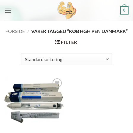
Fortsæt
0
til
indhold
FORSIDE
/
VARER TAGGED “KØB HGH PEN DANMARK”
FILTER
Add to
wishlist