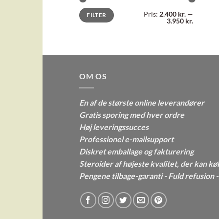
Mindste
Højeste
Pris:
2.400 kr.
—
FILTER
pris
pris
3.950 kr.
OM OS
En af de største online leverandører
Gratis sporing med hver ordre
Høj leveringssucces
Professionel e-mailsupport
Diskret emballage og fakturering
Steroider af højeste kvalitet, der kan kø
Pengene tilbage-garanti - Fuld refusion