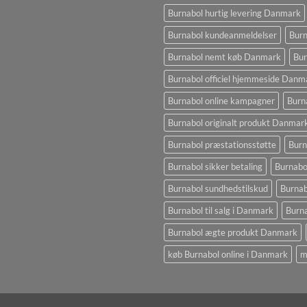
Burnabol hurtig levering Danmark
Burnabol kundeanmeldelser
Burn
Burnabol nemt køb Danmark
Bur
Burnabol officiel hjemmeside Danm
Burnabol online kampagner
Burn
Burnabol originalt produkt Danmar
Burnabol præstationsstøtte
Burn
Burnabol sikker betaling
Burnabo
Burnabol sundhedstilskud
Burna
Burnabol til salg i Danmark
Burna
Burnabol ægte produkt Danmark
køb Burnabol online i Danmark
m