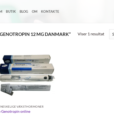
EM
BUTIK
BLOG
OM
KONTAKTE
Viser 1 resultat
 GENOTROPIN 12 MG DANMARK”
Add to
wishlist
NESKELIGE VÆKSTHORMONER
 Genotropin online