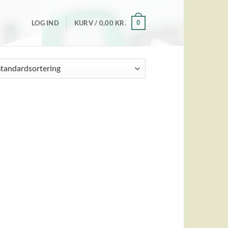
0
LOG IND
KURV /
0,00
KR.