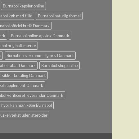
Burnabol kapsler online
abol køb med tillid
Burnabol naturlig formel
nabol officiel butik Danmark
ark
Burnabol online apotek Danmark
abol originalt mærke
k
Burnabol overkommelig pris Danmark
abol rabat Danmark
Burnabol shop online
l sikker betaling Danmark
bol supplement Danmark
bol verificeret leverandør Danmark
hvor kan man købe Burnabol
uskelvækst uden steroider