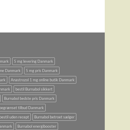
nmark
5 mg levering Danmark
ine Danmark
5 mg pris Danmark
ark
Anastrozol 1 mg online butik Danmark
anmark
bestil Burnabol sikkert
Burnabol bedste pris Danmark
begrænset tilbud Danmark
bestil uden recept
Burnabol betroet sælger
 Danmark
Burnabol energibooster