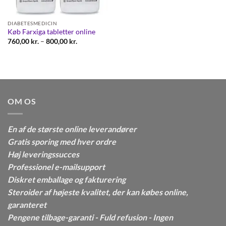
DIABETESMEDICIN
Køb Farxiga tabletter online
Prisinterval:
760,00
kr.
–
800,00
kr.
760,00 kr.
til
800,00 kr.
OM OS
En af de største online leverandører
Gratis sporing med hver ordre
Høj leveringssucces
Professionel e-mailsupport
Diskret emballage og fakturering
Steroider af højeste kvalitet, der kan købes online,
garanteret
Pengene tilbage-garanti - Fuld refusion - Ingen