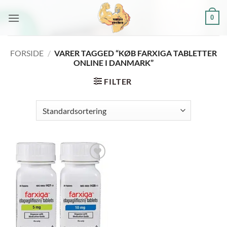
Fortsæt
0
til
indhold
FORSIDE
/
VARER TAGGED “KØB FARXIGA TABLETTER
ONLINE I DANMARK”
FILTER
Add to
wishlist