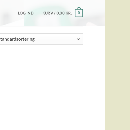
0
LOG IND
KURV /
0,00
KR.