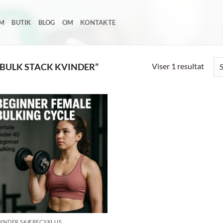
EM
BUTIK
BLOG
OM
KONTAKTE
Viser 1 resultat
BULK STACK KVINDER”
Add to
wishlist
YNDER SKÆRECYKLUS