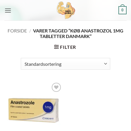
Fortsæt
0
til
indhold
FORSIDE
/
VARER TAGGED “KØB ANASTROZOL 1MG
TABLETTER DANMARK”
FILTER
Add to
wishlist