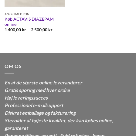
ANGSTMEDICIN
Køb ACTAVIS DIAZEPAM
online
Prisinterval:
1.400,00
kr.
–
2.500,00
kr.
1.400,00 kr.
til
2.500,00 kr.
OM OS
En af de største online leverandører
Gratis sporing med hver ordre
Høj leveringssucces
Professionel e-mailsupport
Diskret emballage og fakturering
Steroider af højeste kvalitet, der kan købes online,
garanteret
Pengene tilbage-garanti - Fuld refusion - Ingen