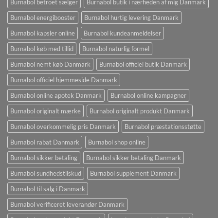
Burnabol betroet sælger
Burnabol butik i nærheden af ​​mig Danmark
Burnabol energibooster
Burnabol hurtig levering Danmark
Burnabol kapsler online
Burnabol kundeanmeldelser
Burnabol køb med tillid
Burnabol naturlig formel
Burnabol nemt køb Danmark
Burnabol officiel butik Danmark
Burnabol officiel hjemmeside Danmark
Burnabol online apotek Danmark
Burnabol online kampagner
Burnabol originalt mærke
Burnabol originalt produkt Danmark
Burnabol overkommelig pris Danmark
Burnabol præstationsstøtte
Burnabol rabat Danmark
Burnabol shop online
Burnabol sikker betaling
Burnabol sikker betaling Danmark
Burnabol sundhedstilskud
Burnabol supplement Danmark
Burnabol til salg i Danmark
Burnabol verificeret leverandør Danmark