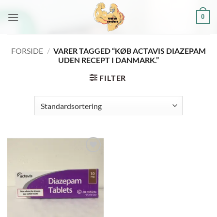
Fortsæt
0
til
indhold
FORSIDE
/
VARER TAGGED “KØB ACTAVIS DIAZEPAM
UDEN RECEPT I DANMARK.”
FILTER
Add to
wishlist