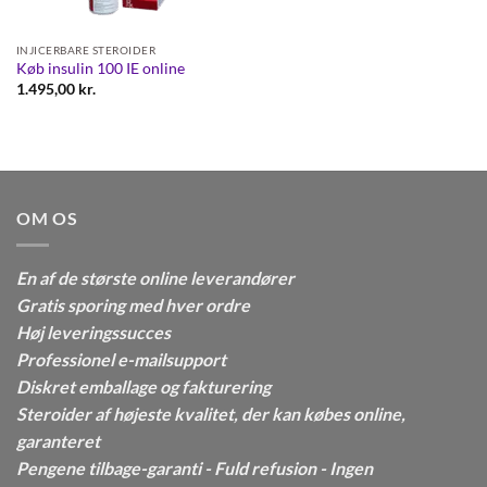
INJICERBARE STEROIDER
Køb insulin 100 IE online
1.495,00
kr.
OM OS
En af de største online leverandører
Gratis sporing med hver ordre
Høj leveringssucces
Professionel e-mailsupport
Diskret emballage og fakturering
Steroider af højeste kvalitet, der kan købes online,
garanteret
Pengene tilbage-garanti - Fuld refusion - Ingen