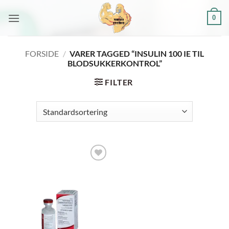
Fortsæt
0
til
indhold
FORSIDE
/
VARER TAGGED “INSULIN 100 IE TIL
BLODSUKKERKONTROL”
FILTER
Add to
wishlist