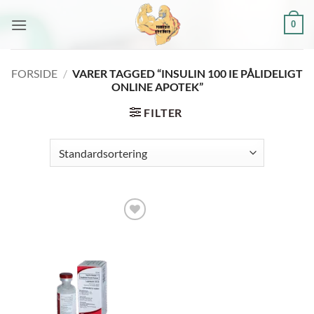
Fortsæt
0
til
indhold
FORSIDE
/
VARER TAGGED “INSULIN 100 IE PÅLIDELIGT
ONLINE APOTEK”
FILTER
Add to
wishlist