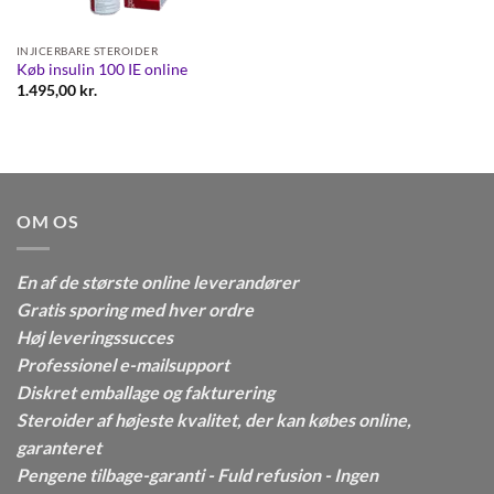
INJICERBARE STEROIDER
Køb insulin 100 IE online
1.495,00
kr.
OM OS
En af de største online leverandører
Gratis sporing med hver ordre
Høj leveringssucces
Professionel e-mailsupport
Diskret emballage og fakturering
Steroider af højeste kvalitet, der kan købes online,
garanteret
Pengene tilbage-garanti - Fuld refusion - Ingen