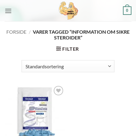
Fortsæt
0
til
indhold
FORSIDE
/
VARER TAGGED “INFORMATION OM SIKRE
STEROIDER”
FILTER
Add to
wishlist