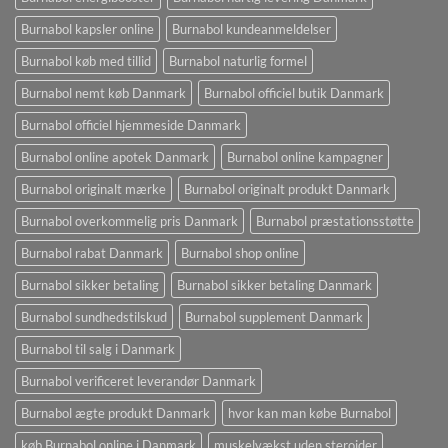
Burnabol kapsler online
Burnabol kundeanmeldelser
Burnabol køb med tillid
Burnabol naturlig formel
Burnabol nemt køb Danmark
Burnabol officiel butik Danmark
Burnabol officiel hjemmeside Danmark
Burnabol online apotek Danmark
Burnabol online kampagner
Burnabol originalt mærke
Burnabol originalt produkt Danmark
Burnabol overkommelig pris Danmark
Burnabol præstationsstøtte
Burnabol rabat Danmark
Burnabol shop online
Burnabol sikker betaling
Burnabol sikker betaling Danmark
Burnabol sundhedstilskud
Burnabol supplement Danmark
Burnabol til salg i Danmark
Burnabol verificeret leverandør Danmark
Burnabol ægte produkt Danmark
hvor kan man købe Burnabol
køb Burnabol online i Danmark
muskelvækst uden steroider