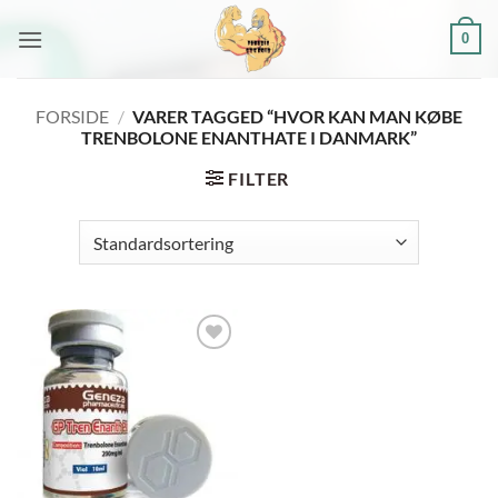
Fortsæt
0
til
indhold
FORSIDE
/
VARER TAGGED “HVOR KAN MAN KØBE
TRENBOLONE ENANTHATE I DANMARK”
FILTER
Add to
wishlist