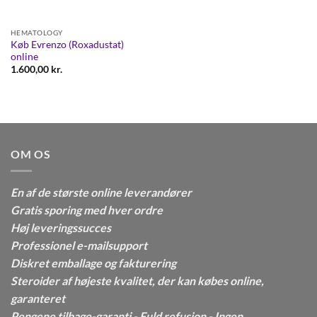
HEMATOLOGY
Køb Evrenzo (Roxadustat)
online
1.600,00
kr.
OM OS
En af de største online leverandører
Gratis sporing med hver ordre
Høj leveringssucces
Professionel e-mailsupport
Diskret emballage og fakturering
Steroider af højeste kvalitet, der kan købes online,
garanteret
Pengene tilbage-garanti - Fuld refusion - Ingen