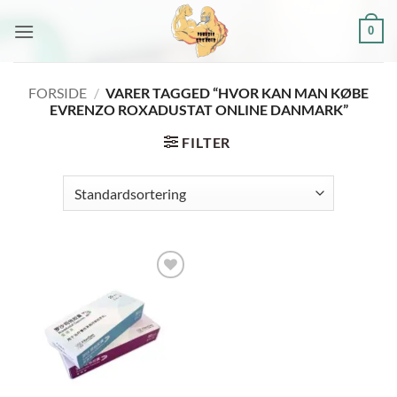
Fortsæt
0
til
indhold
FORSIDE
/
VARER TAGGED “HVOR KAN MAN KØBE
EVRENZO ROXADUSTAT ONLINE DANMARK”
FILTER
Add to
wishlist