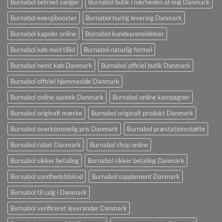
Burnabol betroet sælger
Burnabol butik i nærheden af ​​mig Danmark
Burnabol energibooster
Burnabol hurtig levering Danmark
Burnabol kapsler online
Burnabol kundeanmeldelser
Burnabol køb med tillid
Burnabol naturlig formel
Burnabol nemt køb Danmark
Burnabol officiel butik Danmark
Burnabol officiel hjemmeside Danmark
Burnabol online apotek Danmark
Burnabol online kampagner
Burnabol originalt mærke
Burnabol originalt produkt Danmark
Burnabol overkommelig pris Danmark
Burnabol præstationsstøtte
Burnabol rabat Danmark
Burnabol shop online
Burnabol sikker betaling
Burnabol sikker betaling Danmark
Burnabol sundhedstilskud
Burnabol supplement Danmark
Burnabol til salg i Danmark
Burnabol verificeret leverandør Danmark