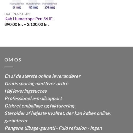
HGH-INJEKTION
Køb Humatrope Pen 36 IE
Prisinterval:
890,00
kr.
–
2.100,00
kr.
890,00 kr.
til
2.100,00 kr.
OM OS
En af de største online leverandører
Gratis sporing med hver ordre
Høj leveringssucces
Professionel e-mailsupport
Diskret emballage og fakturering
Steroider af højeste kvalitet, der kan købes online,
garanteret
Pengene tilbage-garanti - Fuld refusion - Ingen