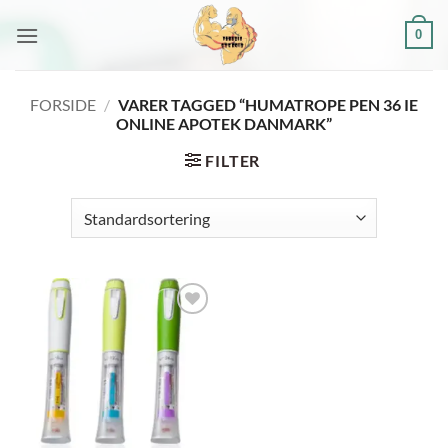
Fortsæt
0
til
indhold
FORSIDE
/
VARER TAGGED “HUMATROPE PEN 36 IE
ONLINE APOTEK DANMARK”
FILTER
Add to
wishlist