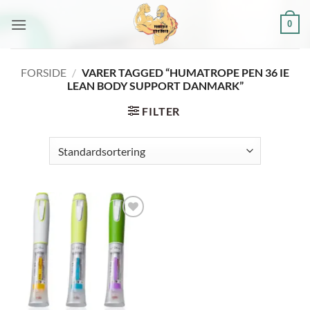
Fortsæt
0
til
indhold
FORSIDE
/
VARER TAGGED “HUMATROPE PEN 36 IE
LEAN BODY SUPPORT DANMARK”
FILTER
Add to
wishlist