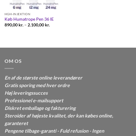
HGH-INJEKTION
Køb Humatrope Pen 36 IE
Prisinterval:
890,00
kr.
–
2.100,00
kr.
890,00 kr.
til
2.100,00 kr.
OM OS
En af de største online leverandører
Gratis sporing med hver ordre
Høj leveringssucces
Professionel e-mailsupport
Diskret emballage og fakturering
Steroider af højeste kvalitet, der kan købes online,
garanteret
Pengene tilbage-garanti - Fuld refusion - Ingen