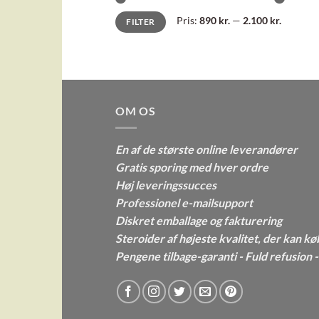
Mindste
Højeste
Pris:
890 kr.
—
2.100 kr.
FILTER
pris
pris
OM OS
En af de største online leverandører
Gratis sporing med hver ordre
Høj leveringssucces
Professionel e-mailsupport
Diskret emballage og fakturering
Steroider af højeste kvalitet, der kan kø
Pengene tilbage-garanti - Fuld refusion