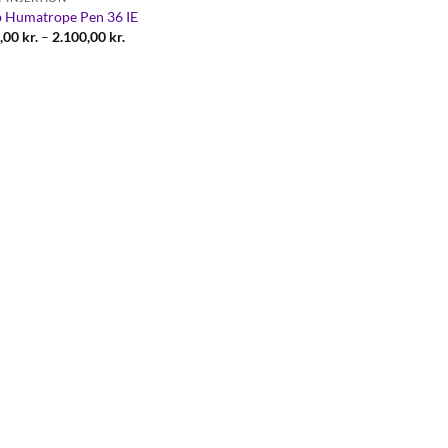
 Humatrope Pen 36 IE
Prisinterval:
,00
kr.
–
2.100,00
kr.
890,00 kr.
til
2.100,00 kr.