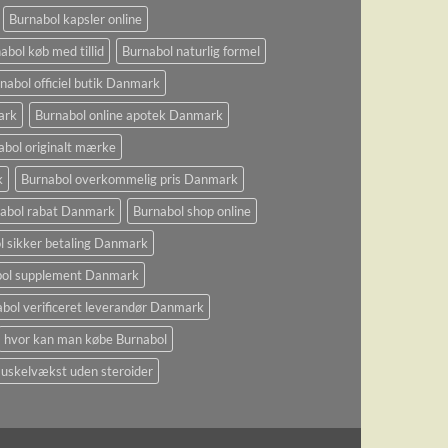
Burnabol kapsler online
abol køb med tillid
Burnabol naturlig formel
nabol officiel butik Danmark
ark
Burnabol online apotek Danmark
abol originalt mærke
k
Burnabol overkommelig pris Danmark
abol rabat Danmark
Burnabol shop online
l sikker betaling Danmark
bol supplement Danmark
bol verificeret leverandør Danmark
hvor kan man købe Burnabol
uskelvækst uden steroider