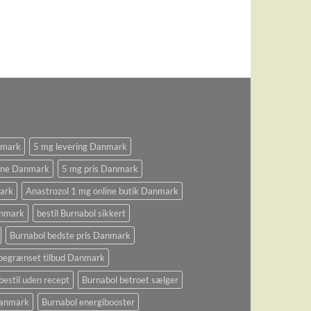
nmark
5 mg levering Danmark
ine Danmark
5 mg pris Danmark
ark
Anastrozol 1 mg online butik Danmark
anmark
bestil Burnabol sikkert
Burnabol bedste pris Danmark
begrænset tilbud Danmark
bestil uden recept
Burnabol betroet sælger
 Danmark
Burnabol energibooster