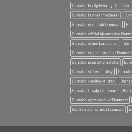
Burnabol hurtig levering Danmark
Burnabol kundeanmeldelser
Burn
Burnabol nemt køb Danmark
Bur
Burnabol officiel hjemmeside Danm
Burnabol online kampagner
Burn
Burnabol originalt produkt Danmar
Burnabol præstationsstøtte
Burn
Burnabol sikker betaling
Burnabo
Burnabol sundhedstilskud
Burna
Burnabol til salg i Danmark
Burna
Burnabol ægte produkt Danmark
køb Burnabol online i Danmark
m