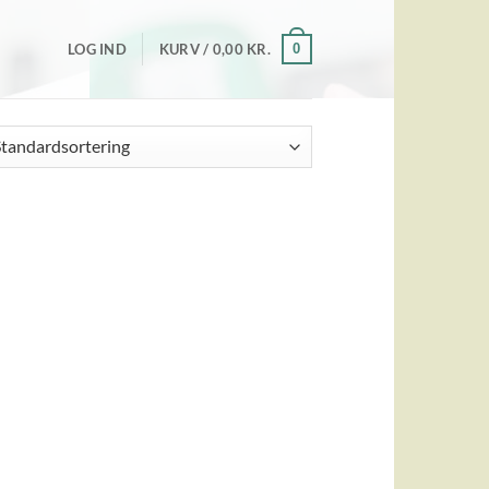
0
LOG IND
KURV /
0,00
KR.