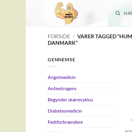
Fortsæt
til
HJ
indhold
FORSIDE
/
VARER TAGGED “HUMA
DANMARK”
GENNEMSE
Angstmedicin
Antiestrogens
Begynder skærecyklus
Diabetesmedicin
Fedtforbrændere
HGH