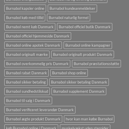
Burnabol kapsler online
Burnabol kundeanmeldelser
Burnabol køb med tillid
Burnabol naturlig formel
Burnabol nemt køb Danmark
Burnabol officiel butik Danmark
Burnabol officiel hjemmeside Danmark
Burnabol online apotek Danmark
Burnabol online kampagner
Burnabol originalt mærke
Burnabol originalt produkt Danmark
Burnabol overkommelig pris Danmark
Burnabol præstationsstøtte
Burnabol rabat Danmark
Burnabol shop online
Burnabol sikker betaling
Burnabol sikker betaling Danmark
Burnabol sundhedstilskud
Burnabol supplement Danmark
Burnabol til salg i Danmark
Burnabol verificeret leverandør Danmark
Burnabol ægte produkt Danmark
hvor kan man købe Burnabol
køb Burnabol online i Danmark
muskelvækst uden steroider