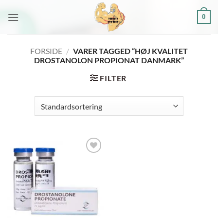
Fortsæt
0
til
indhold
FORSIDE
/
VARER TAGGED “HØJ KVALITET
DROSTANOLON PROPIONAT DANMARK”
FILTER
Add to
wishlist