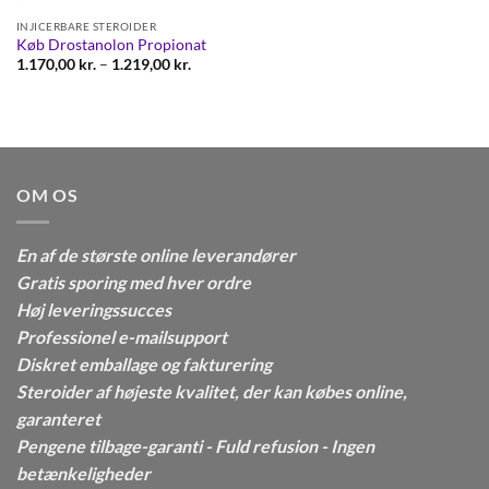
INJICERBARE STEROIDER
Køb Drostanolon Propionat
Prisinterval:
1.170,00
kr.
–
1.219,00
kr.
1.170,00 kr.
til
1.219,00 kr.
OM OS
En af de største online leverandører
Gratis sporing med hver ordre
Høj leveringssucces
Professionel e-mailsupport
Diskret emballage og fakturering
Steroider af højeste kvalitet, der kan købes online,
garanteret
Pengene tilbage-garanti - Fuld refusion - Ingen
betænkeligheder