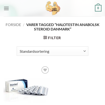
Fortsæt
0
til
indhold
FORSIDE
/
VARER TAGGED “HALOTESTIN ANABOLSK
STEROID DANMARK”
FILTER
Add to
wishlist