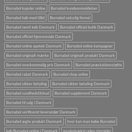
Burnabol kapsler online
Burnabol kundeanmeldelser
Burnabol køb med tillid
Burnabol naturlig formel
Burnabol nemt køb Danmark
Burnabol officiel butik Danmark
Burnabol officiel hjemmeside Danmark
Burnabol online apotek Danmark
Burnabol online kampagner
Burnabol originalt mærke
Burnabol originalt produkt Danmark
Burnabol overkommelig pris Danmark
Burnabol præstationsstøtte
Burnabol rabat Danmark
Burnabol shop online
Burnabol sikker betaling
Burnabol sikker betaling Danmark
Burnabol sundhedstilskud
Burnabol supplement Danmark
Burnabol til salg i Danmark
Burnabol verificeret leverandør Danmark
Burnabol ægte produkt Danmark
hvor kan man købe Burnabol
køb Burnabol online i Danmark
muskelvækst uden steroider