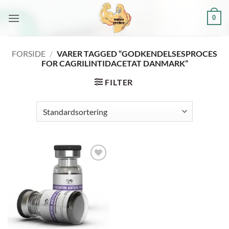
Fortsæt
0
til
indhold
FORSIDE
/
VARER TAGGED “GODKENDELSESPROCES
FOR CAGRILINTIDACETAT DANMARK”
FILTER
Add to
wishlist