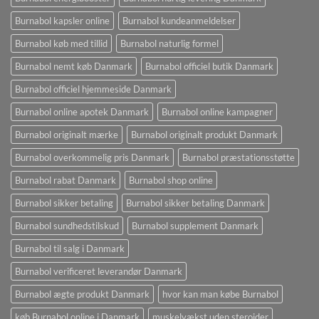
Burnabol kapsler online
Burnabol kundeanmeldelser
Burnabol køb med tillid
Burnabol naturlig formel
Burnabol nemt køb Danmark
Burnabol officiel butik Danmark
Burnabol officiel hjemmeside Danmark
Burnabol online apotek Danmark
Burnabol online kampagner
Burnabol originalt mærke
Burnabol originalt produkt Danmark
Burnabol overkommelig pris Danmark
Burnabol præstationsstøtte
Burnabol rabat Danmark
Burnabol shop online
Burnabol sikker betaling
Burnabol sikker betaling Danmark
Burnabol sundhedstilskud
Burnabol supplement Danmark
Burnabol til salg i Danmark
Burnabol verificeret leverandør Danmark
Burnabol ægte produkt Danmark
hvor kan man købe Burnabol
køb Burnabol online i Danmark
muskelvækst uden steroider