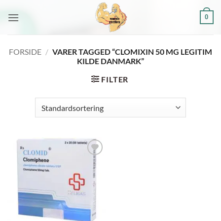
Fortsæt
0
til
indhold
FORSIDE
/
VARER TAGGED “CLOMIXIN 50 MG LEGITIM
KILDE DANMARK”
FILTER
Add to
wishlist