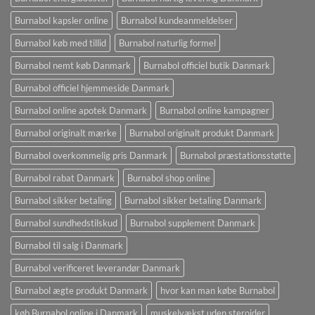
Burnabol kapsler online
Burnabol kundeanmeldelser
Burnabol køb med tillid
Burnabol naturlig formel
Burnabol nemt køb Danmark
Burnabol officiel butik Danmark
Burnabol officiel hjemmeside Danmark
Burnabol online apotek Danmark
Burnabol online kampagner
Burnabol originalt mærke
Burnabol originalt produkt Danmark
Burnabol overkommelig pris Danmark
Burnabol præstationsstøtte
Burnabol rabat Danmark
Burnabol shop online
Burnabol sikker betaling
Burnabol sikker betaling Danmark
Burnabol sundhedstilskud
Burnabol supplement Danmark
Burnabol til salg i Danmark
Burnabol verificeret leverandør Danmark
Burnabol ægte produkt Danmark
hvor kan man købe Burnabol
køb Burnabol online i Danmark
muskelvækst uden steroider