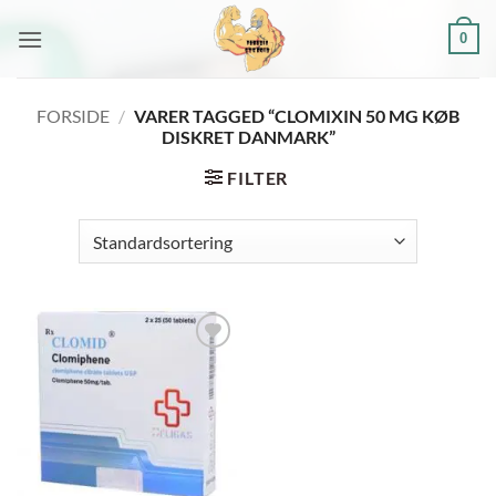
Fortsæt
0
til
indhold
FORSIDE
/
VARER TAGGED “CLOMIXIN 50 MG KØB
DISKRET DANMARK”
FILTER
Add to
wishlist