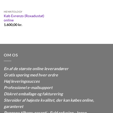
HEMATOLOGY
Køb Evrenzo (Roxadustat)
online
1.600,00
kr.
OM OS
En af de største online leverandører
Gratis sporing med hver ordre
Høj leveringssucces
Professionel e-mailsupport
Diskret emballage og fakturering
Steroider af højeste kvalitet, der kan købes online,
garanteret
Pengene tilbage-garanti - Fuld refusion - Ingen