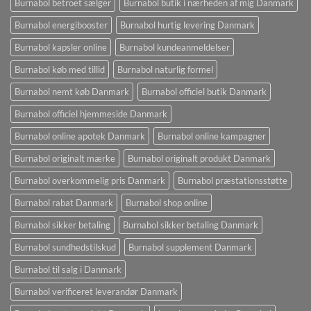
Burnabol betroet sælger
Burnabol butik i nærheden af ​​mig Danmark
Burnabol energibooster
Burnabol hurtig levering Danmark
Burnabol kapsler online
Burnabol kundeanmeldelser
Burnabol køb med tillid
Burnabol naturlig formel
Burnabol nemt køb Danmark
Burnabol officiel butik Danmark
Burnabol officiel hjemmeside Danmark
Burnabol online apotek Danmark
Burnabol online kampagner
Burnabol originalt mærke
Burnabol originalt produkt Danmark
Burnabol overkommelig pris Danmark
Burnabol præstationsstøtte
Burnabol rabat Danmark
Burnabol shop online
Burnabol sikker betaling
Burnabol sikker betaling Danmark
Burnabol sundhedstilskud
Burnabol supplement Danmark
Burnabol til salg i Danmark
Burnabol verificeret leverandør Danmark