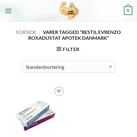
Fortsæt
0
til
indhold
FORSIDE
/
VARER TAGGED “BESTIL EVRENZO
ROXADUSTAT APOTEK DANMARK”
FILTER
Add to
wishlist