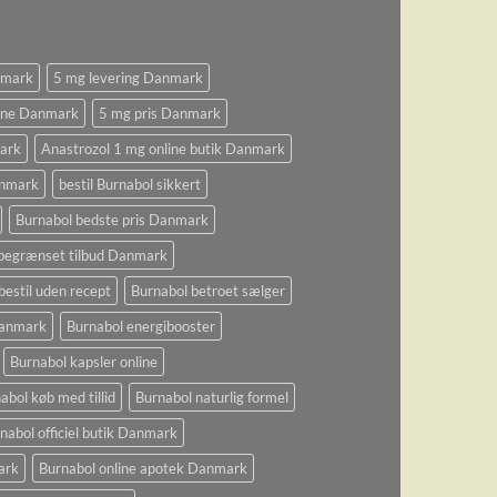
nmark
5 mg levering Danmark
ine Danmark
5 mg pris Danmark
ark
Anastrozol 1 mg online butik Danmark
anmark
bestil Burnabol sikkert
Burnabol bedste pris Danmark
begrænset tilbud Danmark
bestil uden recept
Burnabol betroet sælger
 Danmark
Burnabol energibooster
Burnabol kapsler online
abol køb med tillid
Burnabol naturlig formel
nabol officiel butik Danmark
ark
Burnabol online apotek Danmark