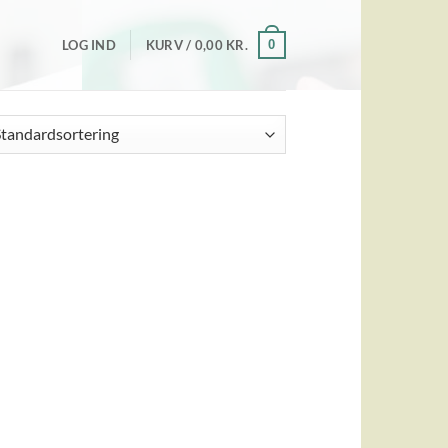
0
LOG IND
KURV /
0,00
KR.