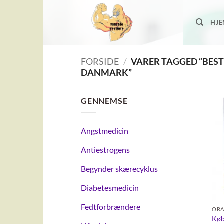
Fortsæt
til
HJ
indhold
FORSIDE
/
VARER TAGGED “BEST
DANMARK”
GENNEMSE
Angstmedicin
Antiestrogens
Begynder skærecyklus
Diabetesmedicin
Fedtforbrændere
ORA
Køb