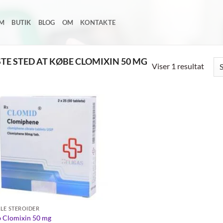
EM
BUTIK
BLOG
OM
KONTAKTE
TE STED AT KØBE CLOMIXIN 50 MG
Viser 1 resultat
Add to
wishlist
LE STEROIDER
 Clomixin 50 mg