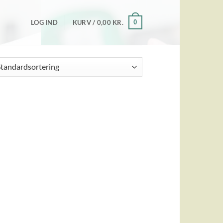
0
LOG IND
KURV /
0,00
KR.