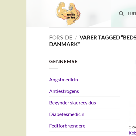
Fortsæt
til
HJ
indhold
FORSIDE
/
VARER TAGGED “BEDS
DANMARK”
GENNEMSE
Angstmedicin
Antiestrogens
Begynder skærecyklus
Diabetesmedicin
Fedtforbrændere
ORA
Køb