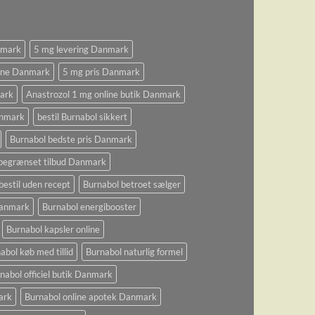
nmark
5 mg levering Danmark
ine Danmark
5 mg pris Danmark
ark
Anastrozol 1 mg online butik Danmark
anmark
bestil Burnabol sikkert
Burnabol bedste pris Danmark
begrænset tilbud Danmark
bestil uden recept
Burnabol betroet sælger
 Danmark
Burnabol energibooster
Burnabol kapsler online
abol køb med tillid
Burnabol naturlig formel
nabol officiel butik Danmark
ark
Burnabol online apotek Danmark