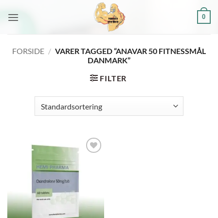
Fortsæt
0
til
indhold
FORSIDE
/
VARER TAGGED “ANAVAR 50 FITNESSMÅL
DANMARK”
FILTER
Add to
wishlist