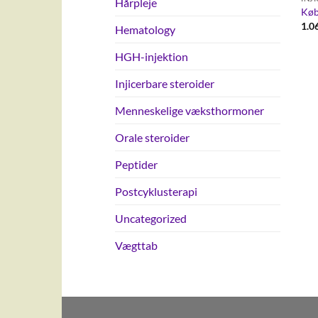
Hårpleje
Køb
1.0
Hematology
HGH-injektion
Injicerbare steroider
Menneskelige væksthormoner
Orale steroider
Peptider
Postcyklusterapi
Uncategorized
Vægttab