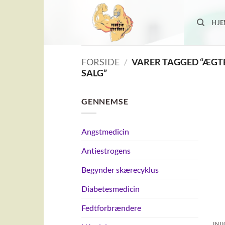
Fortsæt
til
HJ
indhold
FORSIDE
/
VARER TAGGED “ÆGTE
SALG”
GENNEMSE
Angstmedicin
Antiestrogens
Begynder skærecyklus
Diabetesmedicin
Fedtforbrændere
INJ