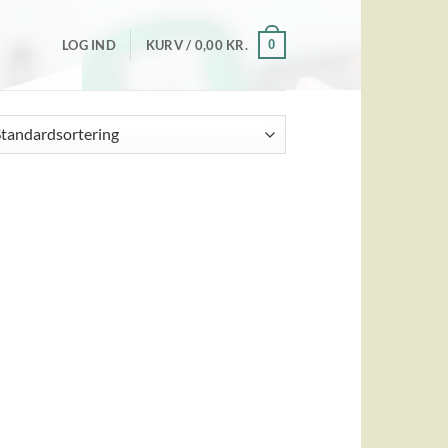
0
LOG IND
KURV /
0,00
KR.