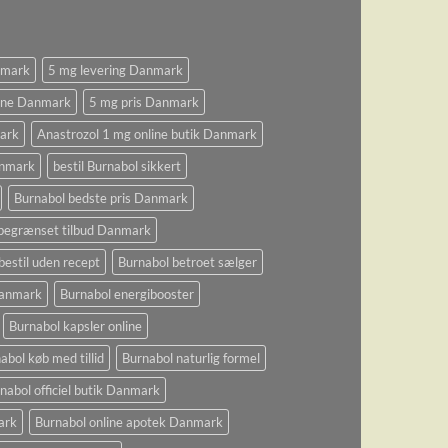
nmark
5 mg levering Danmark
ine Danmark
5 mg pris Danmark
ark
Anastrozol 1 mg online butik Danmark
anmark
bestil Burnabol sikkert
Burnabol bedste pris Danmark
begrænset tilbud Danmark
bestil uden recept
Burnabol betroet sælger
 Danmark
Burnabol energibooster
Burnabol kapsler online
abol køb med tillid
Burnabol naturlig formel
nabol officiel butik Danmark
ark
Burnabol online apotek Danmark