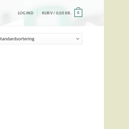
0
LOG IND
KURV /
0,00
KR.