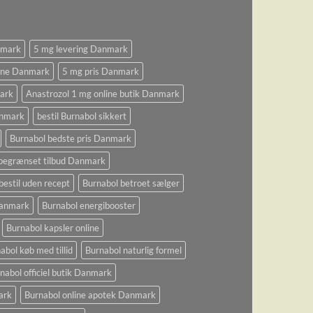
nmark
5 mg levering Danmark
ine Danmark
5 mg pris Danmark
ark
Anastrozol 1 mg online butik Danmark
anmark
bestil Burnabol sikkert
Burnabol bedste pris Danmark
begrænset tilbud Danmark
bestil uden recept
Burnabol betroet sælger
 Danmark
Burnabol energibooster
Burnabol kapsler online
abol køb med tillid
Burnabol naturlig formel
nabol officiel butik Danmark
ark
Burnabol online apotek Danmark