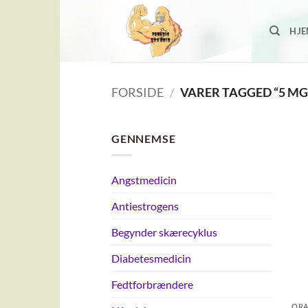
Fortsæt
til
HJ
indhold
FORSIDE
/
VARER TAGGED “5 MG
GENNEMSE
Angstmedicin
Antiestrogens
Begynder skærecyklus
Diabetesmedicin
Fedtforbrændere
ORA